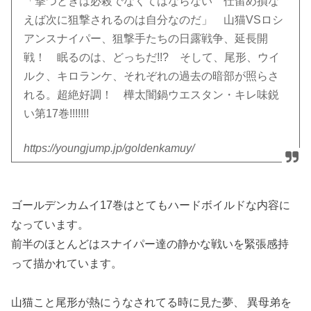
「撃つときは必殺でなくてはならない 仕留め損な
えば次に狙撃されるのは自分なのだ」 山猫VSロシ
アンスナイパー、狙撃手たちの日露戦争、延長開
戦！ 眠るのは、どっちだ!!? そして、尾形、ウイ
ルク、キロランケ、それぞれの過去の暗部が照らさ
れる。超絶好調！ 樺太闇鍋ウエスタン・キレ味鋭
い第17巻!!!!!!!
https://youngjump.jp/goldenkamuy/
ゴールデンカムイ17巻はとてもハードボイルドな内容に
なっています。
前半のほとんどはスナイパー達の静かな戦いを緊張感持
って描かれています。
山猫こと尾形が熱にうなされてる時に見た夢、 異母弟を