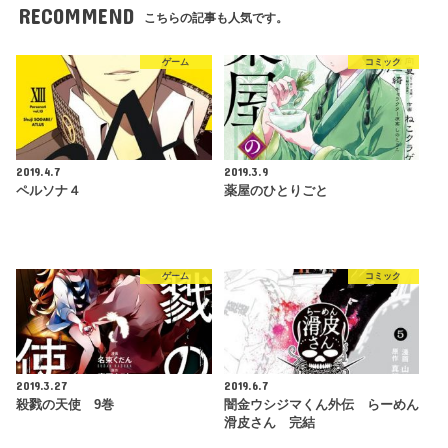
RECOMMEND
こちらの記事も人気です。
ゲーム
コミック
2019.4.7
2019.3.9
ペルソナ４
薬屋のひとりごと
ゲーム
コミック
2019.3.27
2019.6.7
殺戮の天使 9巻
闇金ウシジマくん外伝 らーめん
滑皮さん 完結