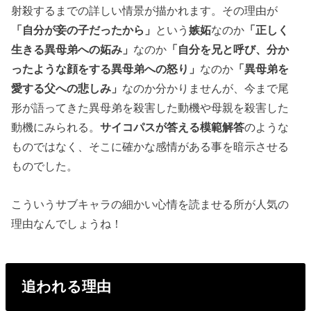
射殺するまでの詳しい情景が描かれます。その理由が
「自分が妾の子だったから」
という
嫉妬
なのか
「正しく
生きる異母弟への妬み」
なのか
「自分を兄と呼び、分か
ったような顔をする異母弟への怒り」
なのか
「異母弟を
愛する父への悲しみ」
なのか分かりませんが、今まで尾
形が語ってきた異母弟を殺害した動機や母親を殺害した
動機にみられる。
サイコパスが答える模範解答
のような
ものではなく、そこに確かな感情がある事を暗示させる
ものでした。
こういうサブキャラの細かい心情を読ませる所が人気の
理由なんでしょうね！
追われる理由