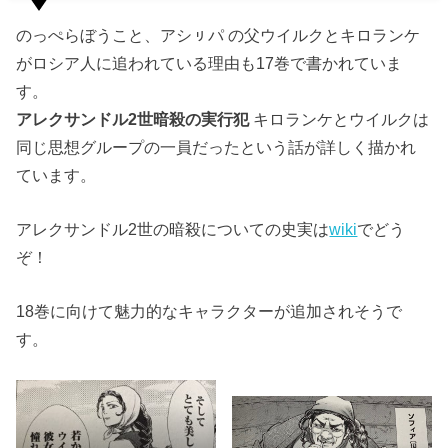
のっぺらぼうこと、アシㇼパ の父ウイルクとキロランケ
がロシア人に追われている理由も17巻で書かれていま
す。
アレクサンドル2世暗殺の実行犯
キロランケとウイルクは
同じ思想グループの一員だったという話が詳しく描かれ
ています。
アレクサンドル2世の暗殺についての史実は
wiki
でどう
ぞ！
18巻に向けて魅力的なキャラクターが追加されそうで
す。