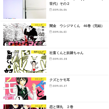
世代）その２
2019.06.06
コミック
闇金 ウシジマくん 46巻（完結）
2019.06.03
無料まんが
社畜くんと奴隷ちゃん
2019.05.28
コミック
クズとケモ耳
2019.05.27
コミック
恋と弾丸 ２巻